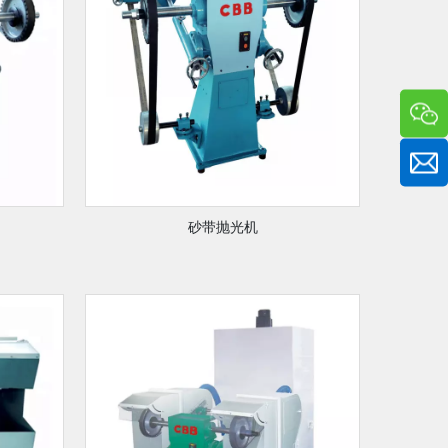
砂带抛光机