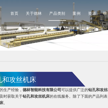
首页
关于德林
产品类别
案例
资源
联
公司简介
德林
最新消
合作伙伴
安肯（机加工）
常见问
品牌展示
长江（抛光）
工厂展示
孔和攻丝机床
的生产经验，
德林智能科技有限公司
可以提供广泛的
钻孔和攻丝
及时获取关于
钻孔和攻丝机床
的在线服务。除了下面的产品列表
床
。