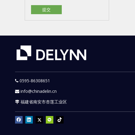
提交
0595-86308651

info@chinadelin.cn

福建省南安市杏莲工业区
