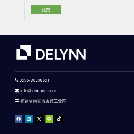
提交
0595-86308651

info@chinadelin.cn

福建省南安市杏莲工业区
