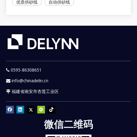
优质供砂线
自动供砂线
0595-86308651

info@chinadelin.cn

福建省南安市杏莲工业区

微信二维码