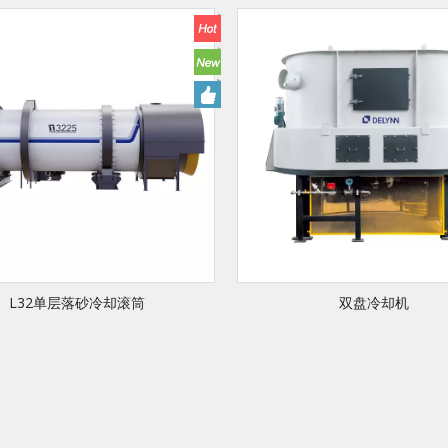
L32单层落砂冷却滚筒
双盘冷却机