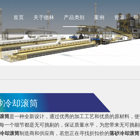
首页
关于德林
产品类别
案例
资源
联
公司简介
德林
最新消
合作伙伴
安肯（机加工）
常见问
品牌展示
长江（抛光）
工厂展示
砂冷却滚筒
滚筒
是一种全新设计，通过优秀的加工工艺和优质的原材料，使
每一个细节都是无可挑剔的，保证质量水平，为您带来无可挑
冷却滚筒
制造商和供应商，若您正在寻找折扣价的
落砂冷却滚筒