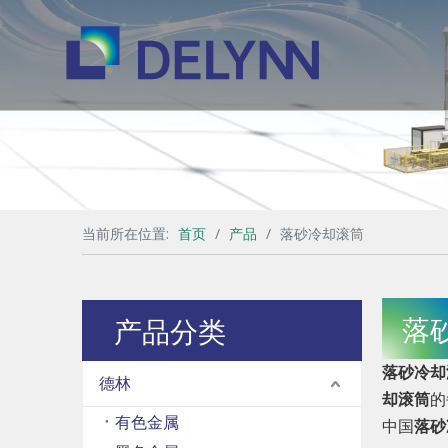
当前所在位置:
首页
/
产品
/
落砂冷却滚筒
落
产品分类
落砂冷却
德林
却滚筒
的
有色金属
中国
落砂