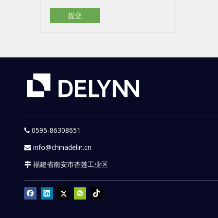
提交
0595-86308651

info@chinadelin.cn

福建省南安市杏莲工业区
