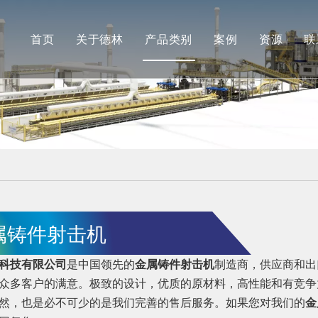
首页
关于德林
产品类别
案例
资源
联
公司简介
德林
最新消
合作伙伴
安肯（机加工）
常见问
品牌展示
长江（抛光）
工厂展示
属铸件射击机
科技有限公司
是中国领先的
金属铸件射击机
制造商，供应商和出
众多客户的满意。极致的设计，优质的原材料，高性能和有竞争
然，也是必不可少的是我们完善的售后服务。如果您对我们的
金