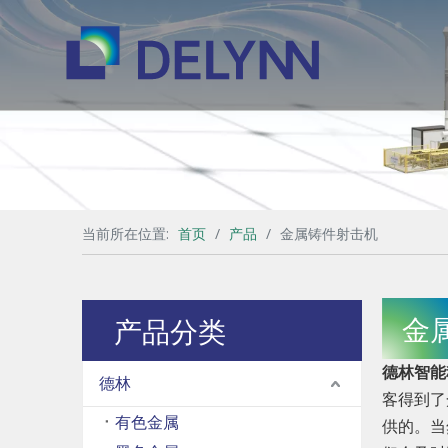
当前所在位置:
首页
/
产品
/
金属铸件射击机
金
产品分类
德林智能
德林
客得到了
有色金属
供的。当