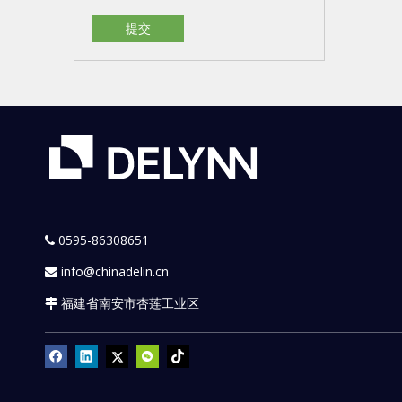
提交
0595-86308651

info@chinadelin.cn

福建省南安市杏莲工业区
