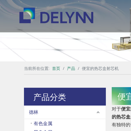
当前所在位置:
首页
/
产品
/
便宜的热芯盒射芯机
便
产品分类
对于
便宜
德林
的热芯盒
有色金属
有独特的