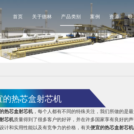
首页
关于德林
产品类别
案例
资源
联
公司简介
德林
最新消
合作伙伴
安肯（机加工）
常见问
品牌展示
长江（抛光）
工厂展示
宜的热芯盒射芯机
的热芯盒射芯机
，每个人都有不同的特殊关注，我们所做的是最
射芯机
质量得到了很多客户的好评，并在许多国家享有良好的
设计和实用性能以及有竞争力的价格，有关
便宜的热芯盒射芯机