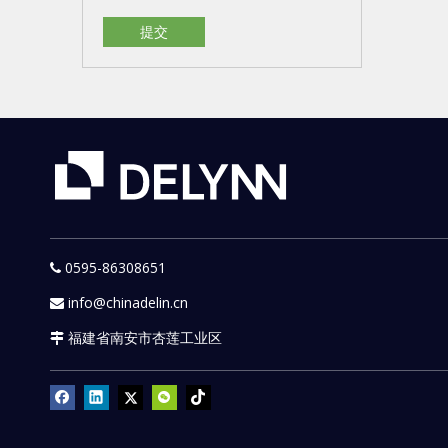
提交
0595-86308651

info@chinadelin.cn

福建省南安市杏莲工业区
