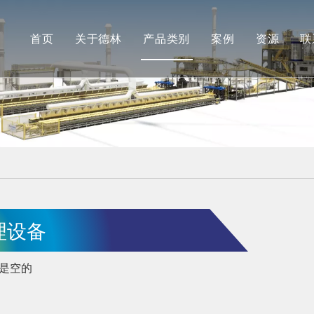
首页
关于德林
产品类别
案例
资源
联
公司简介
德林
最新消
合作伙伴
安肯（机加工）
常见问
品牌展示
长江（抛光）
工厂展示
理设备
是空的