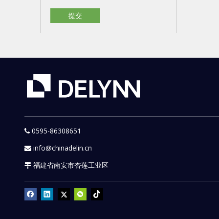
提交
0595-86308651

info@chinadelin.cn

福建省南安市杏莲工业区
