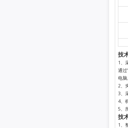
技
1、
通过
电脑
2、
3、
4、
5、
技
1、