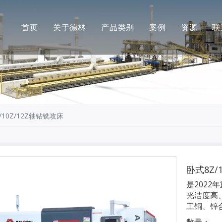
首页
关于德林
产品类别
案例
资源
联
公司简介
德林
最新消
合作伙伴
安肯（机加工）
常见问
品牌展示
长江（抛光）
工厂展示
/10Z/12Z轴钻铣攻床
卧式8Z/
是202
光洁度高
工铜、锌