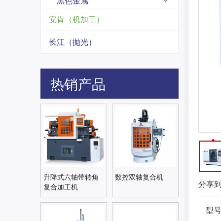
黑色金属
安肯（机加工）
长江（抛光）
热销产品
升降式六轴带转角
数控双轴复合机
分享
复合加工机
型