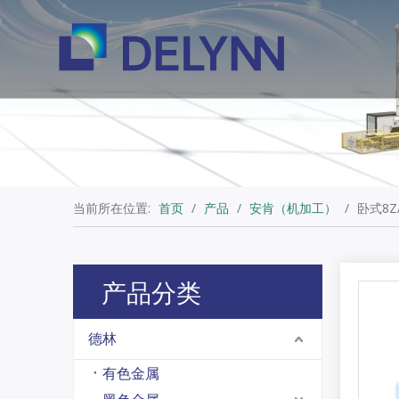
当前所在位置:
首页
/
产品
/
安肯（机加工）
/
卧式8Z
产品分类
德林
有色金属