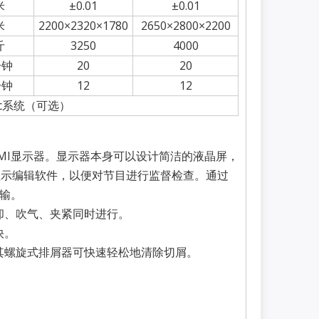
米
±0.01
±0.01
米
2200×2320×1780
2650×2800×2200
斤
3250
4000
分钟
20
20
分钟
12
12
ec系统（可选）
MI显示器。显示器本身可以设计简洁的液晶屏，
显示编辑软件，以便对节目进行监督检查。通过
传输。
却、吹气、夹紧同时进行。
快。
其螺旋式排屑器可快速轻松地清除切屑。
。