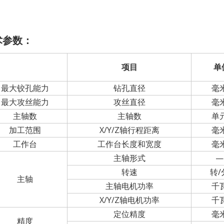
术参数：
项目
单
最大铰孔能力
钻孔直径
毫
最大攻丝能力
攻丝直径
毫
主轴数
主轴数
单
加工范围
X/Y/Z轴行程距离
毫
工作台
工作台长度和宽度
毫
主轴形式
—
转速
转/
主轴
主轴电机功率
千
X/Y/Z轴电机功率
千
定位精度
毫
精度