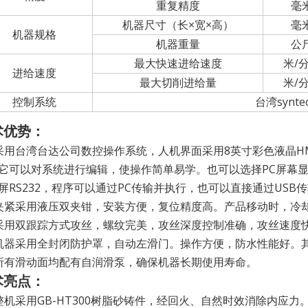
重复精度
毫
机器尺寸（长×宽×高）
毫
机器规格
机器重量
公
最大快速进给速度
米/
进给速度
最大切削进给量
米/
控制系统
台湾synt
术优势：
采用台湾台达公司数控操作系统，人机界面采用8英寸彩色液晶H
它可以对系统进行编辑，使操作简单易学。也可以选择PC屏幕
屏RS232，程序可以通过PC传输并执行，也可以直接通过USB
夹紧采用液压双夹钳，安装方便，复位精度高。产品移动时，冷
采用双跟踪方式攻丝，螺纹完美，攻丝深度控制准确，攻丝速度
机器采用全封闭防护罩，自动左滑门。操作方便，防水性能好。
所有滑动面均配有自润滑泵，确保机器长期使用寿命。
术亮点：
整机采用GB-HT300树脂砂铸件，经回火、自然时效消除内应力