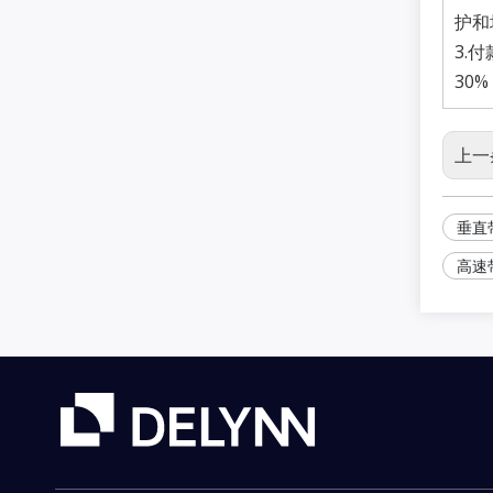
护和
3.付
30
上一
垂直
高速