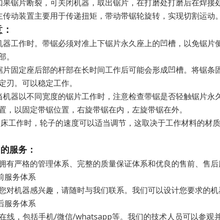
如果锯片断裂，可关闭机器，取出锯片，在打磨处打磨后在焊接
主传动装置主要用于传递扭矩，带动带锯轮旋转，实现切割运动
意：
机器工作时。带锯必须对准上下锯片永久座上的凹槽，以免锯片
部。
锯片固定座后部的杆部在长时间工作后可能会形成凹槽。将锯条
定刃。可以稳定工作。
当机器以不同宽度的锯片工作时，注意检查带锯是否轻触锯片永
置，以固定带锯位置，右旋带锯在内，左旋带锯在外。
 锯床工作时，轮子的速度可以适当调节，这取决于工作材料的材
们的服务：
拥有严格的管理体系、完整的质量保证体系和优良的售前、售后
售前服务体系
您对机器感兴趣，请随时与我们联系。我们可以设计您要求的机
售后服务体系
/7在线，包括手机/微信/whatsapp等。我们的技术人员可以