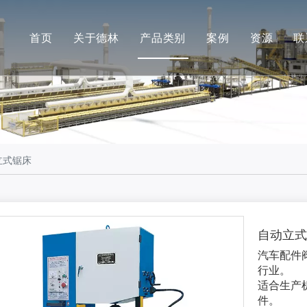
首页
关于德林
产品类别
案例
资源
联
公司简介
德林
最新消
合作伙伴
安肯（机加工）
常见问
品牌展示
长江（抛光）
工厂展示
立式锯床
自动立
汽车配件
行业。
适合生产
件。