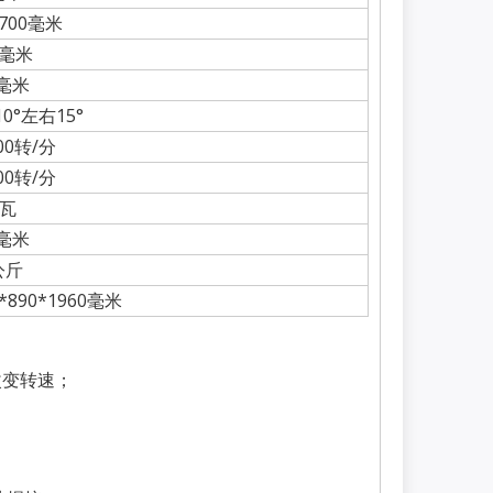
*700毫米
0毫米
5毫米
0°左右15°
200转/分
200转/分
千瓦
5毫米
公斤
0*890*1960毫米
改变转速；