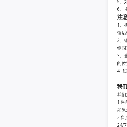
5、
6、
注
1、
锯后
2、
锯固
3、
的位
4.
我
我们
1.
如果
2.
24