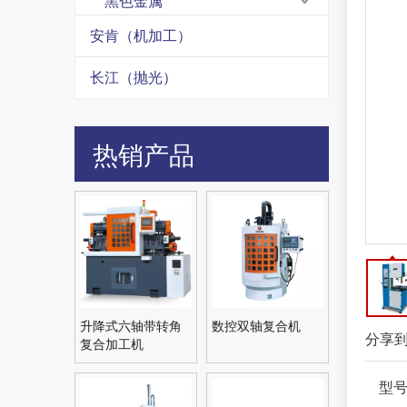
黑色金属
安肯（机加工）
长江（抛光）
热销产品
升降式六轴带转角
数控双轴复合机
分享
复合加工机
型