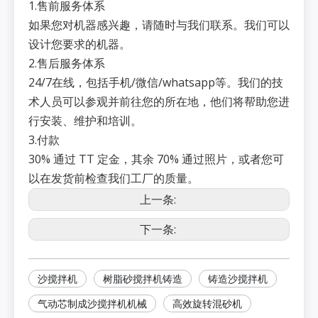
总重量
1.售前服务体系
3
（公
6700
12400
13200
16900
17000
斤）
如果您对机器感兴趣，请随时与我们联系。我们可以
设计您要求的机器。
2.售后服务体系
24/7在线，包括手机/微信/whatsapp等。我们的技
术人员可以参观并前往您的所在地，他们将帮助您进
行安装、维护和培训。
3.付款
30% 通过 TT 定金，其余 70% 通过照片，或者您可
以在发货前检查我们工厂的质量。
上一条:
下一条:
沙搅拌机
树脂砂搅拌机铸造
铸造沙搅拌机
气动芯制成沙搅拌机机械
高效旋转混砂机