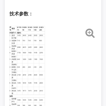
技术参数：
序
M190-
M240-
M240-
M285-
M285-
项目
号
75
90
110
160
200
外形尺寸（毫米）
1
直径
1950
2460
2460
2900
2900
转子驱
2
动延伸
710
730
730
700
800
长度
混砂机
3
2080
2405
2405
2480
2480
高度
称量斗
4
1750
1600
1900
1950
2250
高度
称量斗
5
内部宽
860
1200
1200
1500
1500
度
混砂机/
6
称重斗
300
400
400
450
450
中心距
主驱动
7
伸出宽
2100
2450
2550
2800
3000
度
主驱动
8
伸出长
1650
1850
1850
1950
2000
度
出砂斗
9
伸出长
1470
1975
1975
2330
2330
度
加料
批料量
1
1000
1400
1850
2500
3200
(KG)
混砂周
2
100
100
100
100
100