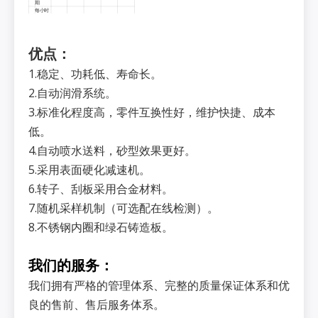
期
每小时
3
混砂碾
36
36
36
36
36
数
混砂量
4
40
56
75
100
130
(m3/h)
优点：
36吨/
50吨/小
66吨/小
90吨/小
115吨/
小时
时
时
时
小时
称量斗
1.稳定、功耗低、寿命长。
可用容
积（新
5
1.0
1.4
1.8
2.5
3.1
2.自动润滑系统。
砂+旧
砂）
(m3)
3.标准化程度高，零件互换性好，维护快捷、成本
附料斗
可用容
低。
积（膨
6
润土
0.1
0.15
0.15
0.15
0.15
+煤
4.自动喷水送料，砂型效果更好。
粉）
(m3)
5.采用表面硬化减速机。
混砂搅拌器
驱动功
1
75
90
110
160
200
率(KW)
6.转子、刮板采用合金材料。
混砂
2
(KWh/t
2.1
1.8
1.65
1.8
1.75
7.随机采样机制（可选配在线检测）。
)
高速转子
8.不锈钢内圈和绿石铸造板。
驱动功
1
1/37
1/45
2/45
2/55
200
率(KW)
混砂量
2
(KWh/t
1.0
0.9
1.35
1.0
0.95
)
我们的服务：
总装机功率
总驱动
1
功率
112
135
200
250
310
我们拥有严格的管理体系、完整的质量保证体系和优
(KW)
混砂量
良的售前、售后服务体系。
2
(KWh/t
3.1
2.7
3.0
2.8
2.7
)