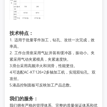
工作
宽度
台
工作
台行
毫米
150
240
程
主轴
--
NT30
MT4
形式
主轴
千瓦
3千瓦/4p
4千瓦/4p
功率
主轴
转/
左880,1400
左1000
转速
分
右 880、1400
右1000
主轴
毫米
Φ86
Φ90
外径
技术特点
：
机器
公斤
600
1200
重量
机器
1. 适用于批量零件加工，钻孔、攻丝一次完成，效
机器
尺寸
规格
（长
毫米
1200×610×1450
1390×1110×1750
率高。
×宽×
高）
控制
可编程逻辑控制器
2. 工作台滑座采用气缸并装有缓冲器，振动小。夹
系统
紧采用气动夹紧模具，夹紧速度快。
3.滑台采用高频淬火和润滑，性能更佳。
4.可选配AC-KT126×2多轴加工机，实现双钻孔、双
攻丝。
5.液晶控制面板可反映加工产品总数。
我们的服务：
我们拥有严格的管理体系、完整的质量保证体系和优