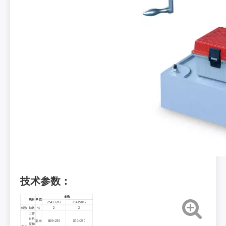
技术参数：
参数
项目
单位
ZS4132×2
ZS4150×2
轴数
轴数
位
2
2
工作
台长
毫米
600×230
800×230
度和